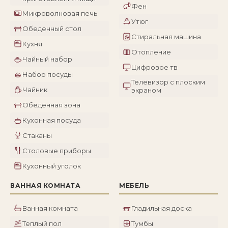
Фен
Микроволновая печь
Утюг
Обеденный стол
Стиральная машина
Кухня
Отопление
Чайный набор
Цифровое тв
Набор посуды
Телевизор с плоским
Чайник
экраном
Обеденная зона
Кухонная посуда
Стаканы
Столовые приборы
Кухонный уголок
ВАННАЯ КОМНАТА
МЕБЕЛЬ
Ванная комната
Гладильная доска
Теплый пол
Тумбы