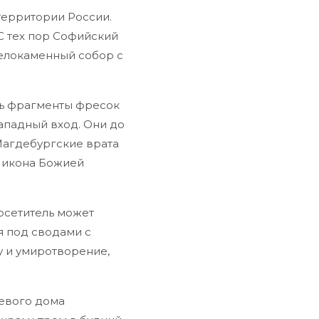
ерритории России.
 С тех пор Софийский
елокаменный собор с
сь фрагменты фресок
ападный вход. Они до
Магдебургские врата
я икона Божией
осетитель может
я под сводами с
у и умиротворение,
тевого дома