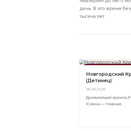
«Валерия» до него мо
день. В это время бе
тысяча лет.
ДОСТОПРИМЕЧАТЕЛЬН
Новгородский К
(Детинец)
28.05.2026
Древнейший кремль Р
XI века — главная
достопримечательно
Великого Новгорода в
минутах пешком от
гостевого дома «Вале