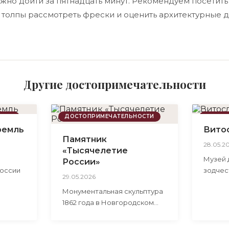
жно дойти за пятнадцать минут. Рекомендуем посетить
з толпы рассмотреть фрески и оценить архитектурные д
Другие достопримечательности
ОСТИ
ДОСТОПРИМЕЧАТЕЛЬНОСТИ
ДОСТО
ремль
Вито
Памятник
28.05.2
«Тысячелетие
Музей 
России»
оссии
зодчес
29.05.2026
небом 
Монументальная скульптура
сть
постро
1862 года в Новгородском
 15
близ В
Кремле, посвящённая
тысячелетней истории
рия».