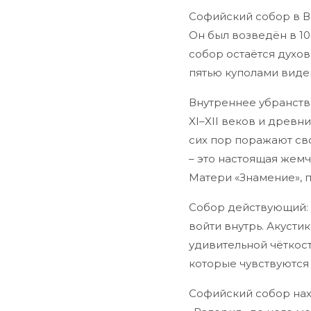
Софийский собор в 
Он был возведён в 10
собор остаётся духо
пятью куполами виден
Внутреннее убранств
XI–XII веков и древ
сих пор поражают св
– это настоящая жемч
Матери «Знамение», 
Собор действующий: 
войти внутрь. Акусти
удивительной чёткос
которые чувствуются 
Софийский собор нах