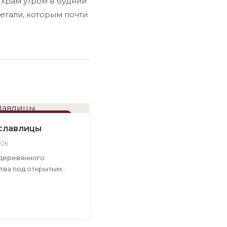
 храм утром в будний
етали, которым почти
ПРИМЕЧАТЕЛЬНОСТИ
славлицы
026
деревянного
тва под открытым
с подлинными
йками XVI–XIX веков
еликого Новгорода.