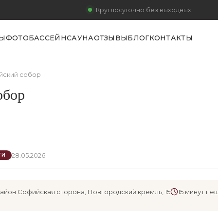
Круглосуточно без выходных
Ы
ФОТО
БАССЕЙН
САУНА
ОТЗЫВЫ
БЛОГ
КОНТАКТЫ
ский собор
обор
28.05.2026
ТИ
айон Софийская сторона, Новгородский кремль, 15
15 минут пе