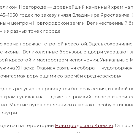
Великом Новгороде — древнейший каменный храм на т
45–1050 годах по заказу князя Владимира Ярославича.
вным центром Новгородской земли. Величественный б
 из разных точек города.
о храма поражает строгой красотой. Здесь сохранили
ние иконы. Великолепные бронзовые двери украшают з
оей красотой и мастерством исполнения. Уникальные 
ужина XII века. Главная святыня собора — чудотворна
почитаемая верующими со времён средневековья.
здесь регулярно проводятся богослужения, и любой п
ка храма уникальна — даже негромкий голос разноситс
тью. Многие путешественники отмечают особую тишин
внутри.
одится на территории
Новгородского Кремля
. От гос